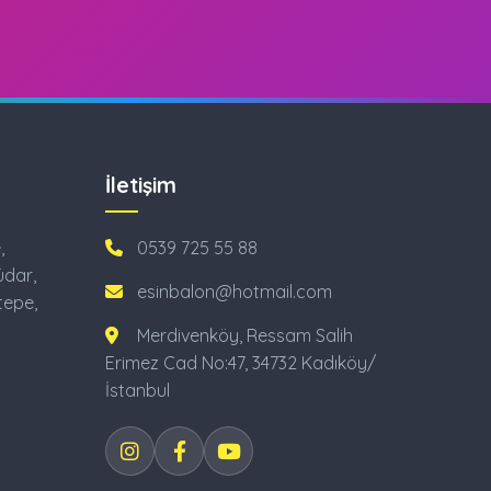
İletişim
,
0539 725 55 88
üdar,
esinbalon@hotmail.com
tepe,
Merdivenköy, Ressam Salih
Erimez Cad No:47, 34732 Kadıköy/
İstanbul