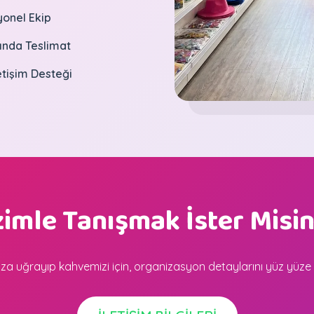
yonel Ekip
nda Teslimat
etişim Desteği
zimle Tanışmak İster Misin
 uğrayıp kahvemizi için, organizasyon detaylarını yüz yüze