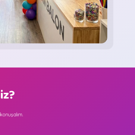
iz?
 konuşalım.