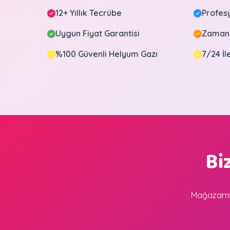
12+ Yıllık Tecrübe
Profes
Uygun Fiyat Garantisi
Zamanı
%100 Güvenli Helyum Gazı
7/24 İl
Bi
Mağazamıza