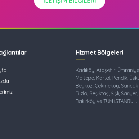
İLETIŞIM BILGILERI
Bağlantılar
Hizmet Bölgeleri
yfa
Kadıköy, Ataşehir, Ümraniye
Maltepe, Kartal, Pendik, Üsk
ızda
Beykoz, Çekmeköy, Sancak
erimiz
Tuzla, Beşiktaş, Şişli, Sarıyer,
Bakırköy ve TÜM İSTANBUL.