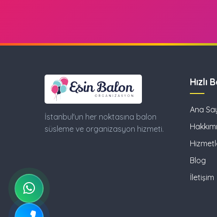
Hızlı 
Ana Sa
İstanbul'un her noktasına balon
Hakkım
süsleme ve organizasyon hizmeti.
Hizmetl
Blog
İletişim